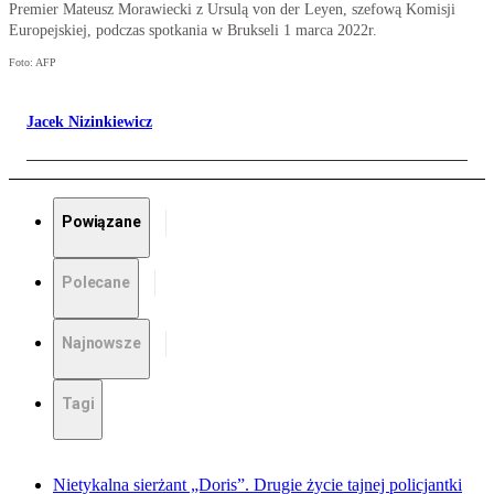
Premier Mateusz Morawiecki z Ursulą von der Leyen, szefową Komisji
Europejskiej, podczas spotkania w Brukseli 1 marca 2022r.
Foto: AFP
Jacek Nizinkiewicz
Powiązane
Polecane
Najnowsze
Tagi
Nietykalna sierżant „Doris”. Drugie życie tajnej policjantki