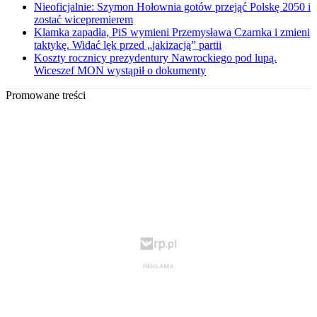
Nieoficjalnie: Szymon Hołownia gotów przejąć Polskę 2050 i
zostać wicepremierem
Klamka zapadła, PiS wymieni Przemysława Czarnka i zmieni
taktykę. Widać lęk przed „jakizacją” partii
Koszty rocznicy prezydentury Nawrockiego pod lupą.
Wiceszef MON wystąpił o dokumenty
Promowane treści