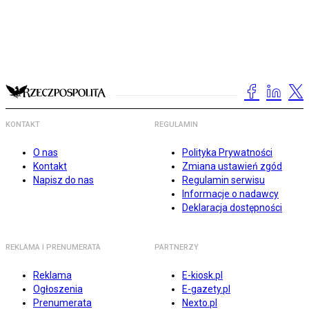
KONTAKT
REGULAMIN
O nas
Polityka Prywatności
Kontakt
Zmiana ustawień zgód
Napisz do nas
Regulamin serwisu
Informacje o nadawcy
Deklaracja dostępności
REKLAMA I PRENUMERATA
PARTNERZY
Reklama
E-kiosk.pl
Ogłoszenia
E-gazety.pl
Prenumerata
Nexto.pl