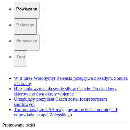
Powiązane
Polecane
Najnowsze
Tagi
W II turze Wołodymyr Zełenski przegrywa z każdym. Sondaż
z Ukrainy
Hiszpania wzmacnia swoje siły w Ceucie. Do eksklawy
skierowano dwa okręty wojenne
Urzędujący prezydent Czech został fotoreporterem
sportowym
Trump mówi, że USA mają „ogromne ilości amunicji”. I
odpowiada na apel Zełenskiego
Promowane treści