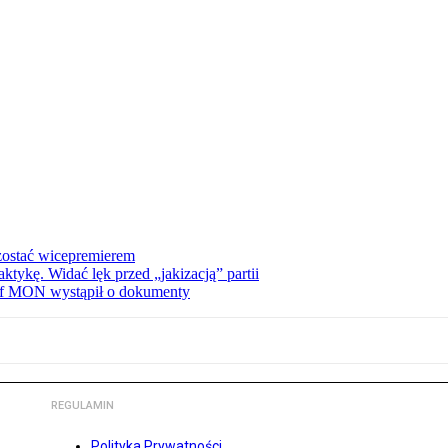
zostać wicepremierem
tykę. Widać lęk przed „jakizacją” partii
zef MON wystąpił o dokumenty
REGULAMIN
Polityka Prywatności