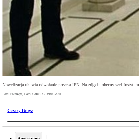
Nowelizacja ułatwia odwołanie prezesa IPN. Na zdjęciu obecny szef Instytut
Foto: Fotorzepa, Darek Golik DG Darek Golik
Cezary Gmyz
Powiązane