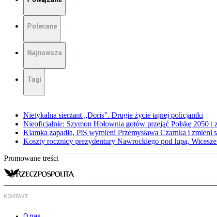
Polecane
Najnowsze
Tagi
Nietykalna sierżant „Doris”. Drugie życie tajnej policjantki
Nieoficjalnie: Szymon Hołownia gotów przejąć Polskę 2050 i 
Klamka zapadła, PiS wymieni Przemysława Czarnka i zmieni tak
Koszty rocznicy prezydentury Nawrockiego pod lupą. Wices
Promowane treści
KONTAKT
O nas