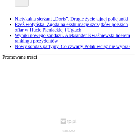
Nietykalna sierżant „Doris”. Drugie życie tajnej policjantki
Rzeź wołyńska. Zgoda na ekshumacje szczątków polskich
ofiar w Hucie Pieniackiej i Ugłach
Wyniki nowego sondażu. Aleksander Kwaśniewski liderem
rankingu prezydentów
Nowy sondaż partyjny. Co czwarty Polak wciąż nie wybrał
Promowane treści