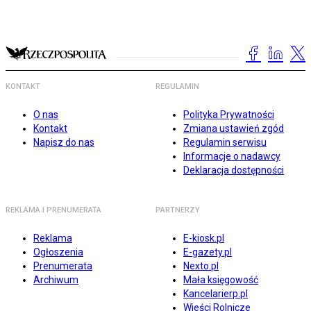
KONTAKT
REGULAMIN
O nas
Polityka Prywatności
Kontakt
Zmiana ustawień zgód
Napisz do nas
Regulamin serwisu
Informacje o nadawcy
Deklaracja dostępności
REKLAMA I PRENUMERATA
PARTNERZY
Reklama
E-kiosk.pl
Ogłoszenia
E-gazety.pl
Prenumerata
Nexto.pl
Archiwum
Mała księgowość
Kancelarierp.pl
Wieści Rolnicze