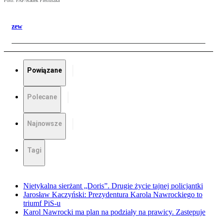
Foto: PAP/Radek Pietruszka
zew
Powiązane
Polecane
Najnowsze
Tagi
Nietykalna sierżant „Doris”. Drugie życie tajnej policjantki
Jarosław Kaczyński: Prezydentura Karola Nawrockiego to
triumf PiS-u
Karol Nawrocki ma plan na podziały na prawicy. Zastępuje