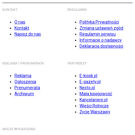
KONTAKT
REGULAMIN
O nas
Polityka Prywatności
Kontakt
Zmiana ustawień zgód
Napisz do nas
Regulamin serwisu
Informacje o nadawcy
Deklaracja dostępności
REKLAMA I PRENUMERATA
PARTNERZY
Reklama
E-kiosk.pl
Ogłoszenia
E-gazety.pl
Prenumerata
Nexto.pl
Archiwum
Mała księgowość
Kancelarierp.pl
Wieści Rolnicze
Życie Warszawy
NASZE WYDARZENIA