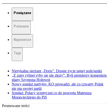
Powiązane
Polecane
Najnowsze
Tagi
Nietykalna sierżant „Doris”. Drugie życie tajnej policjantki
„Z zupy rybnej ryby się nie złoży”. Byli premierzy komentują
plany Szymona Hołowni
Nowy sondaż partyjny. KO prowadzi, ale co czwarty Polak
nie ma swojej partii
Sondaż: Polacy sceptyczni co do powrotu Mateusza
Morawieckiego do PiS
Promowane treści