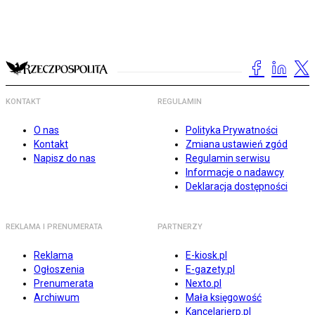
KONTAKT
REGULAMIN
O nas
Polityka Prywatności
Kontakt
Zmiana ustawień zgód
Napisz do nas
Regulamin serwisu
Informacje o nadawcy
Deklaracja dostępności
REKLAMA I PRENUMERATA
PARTNERZY
Reklama
E-kiosk.pl
Ogłoszenia
E-gazety.pl
Prenumerata
Nexto.pl
Archiwum
Mała księgowość
Kancelarierp.pl