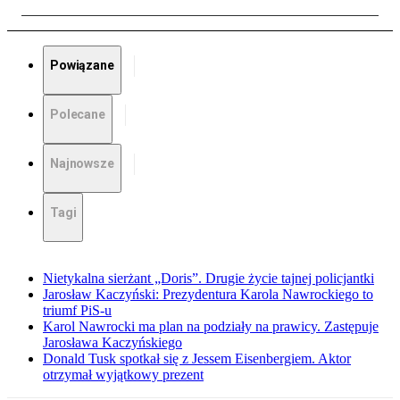
Powiązane
Polecane
Najnowsze
Tagi
Nietykalna sierżant „Doris”. Drugie życie tajnej policjantki
Jarosław Kaczyński: Prezydentura Karola Nawrockiego to
triumf PiS-u
Karol Nawrocki ma plan na podziały na prawicy. Zastępuje
Jarosława Kaczyńskiego
Donald Tusk spotkał się z Jessem Eisenbergiem. Aktor
otrzymał wyjątkowy prezent