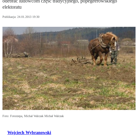
odebrać ludowcom część tradycyjnego, popegeerowskiego
elektoratu
Publikacja:
24.01.2013 19:30
Foto: Fotorzepa, Michał Walczak Michał Walczak
Wojciech Wybranowski