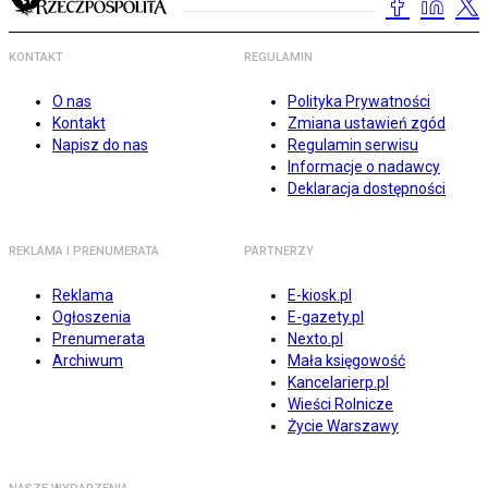
KONTAKT
REGULAMIN
O nas
Polityka Prywatności
Kontakt
Zmiana ustawień zgód
Napisz do nas
Regulamin serwisu
Informacje o nadawcy
Deklaracja dostępności
REKLAMA I PRENUMERATA
PARTNERZY
Reklama
E-kiosk.pl
Ogłoszenia
E-gazety.pl
Prenumerata
Nexto.pl
Archiwum
Mała księgowość
Kancelarierp.pl
Wieści Rolnicze
Życie Warszawy