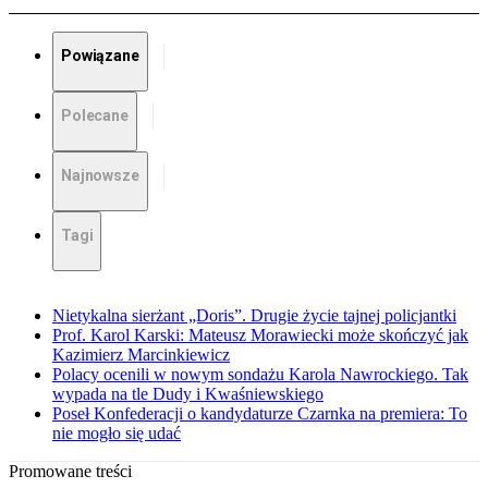
Powiązane
Polecane
Najnowsze
Tagi
Nietykalna sierżant „Doris”. Drugie życie tajnej policjantki
Prof. Karol Karski: Mateusz Morawiecki może skończyć jak
Kazimierz Marcinkiewicz
Polacy ocenili w nowym sondażu Karola Nawrockiego. Tak
wypada na tle Dudy i Kwaśniewskiego
Poseł Konfederacji o kandydaturze Czarnka na premiera: To
nie mogło się udać
Promowane treści