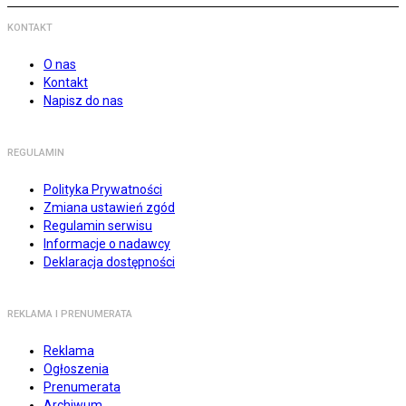
KONTAKT
O nas
Kontakt
Napisz do nas
REGULAMIN
Polityka Prywatności
Zmiana ustawień zgód
Regulamin serwisu
Informacje o nadawcy
Deklaracja dostępności
REKLAMA I PRENUMERATA
Reklama
Ogłoszenia
Prenumerata
Archiwum