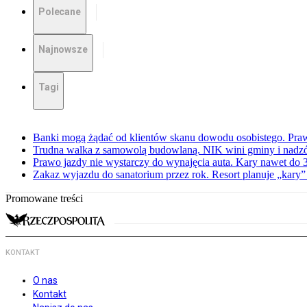
Polecane
Najnowsze
Tagi
Banki mogą żądać od klientów skanu dowodu osobistego. Praw
Trudna walka z samowolą budowlaną. NIK wini gminy i nadzór
Prawo jazdy nie wystarczy do wynajęcia auta. Kary nawet do 30
Zakaz wyjazdu do sanatorium przez rok. Resort planuje „kary”
Promowane treści
KONTAKT
O nas
Kontakt