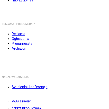
Napisz do nas
REKLAMA I PRENUMERATA
Reklama
Ogłoszenia
Prenumerata
Archiwum
NASZE WYDARZENIA
Szkolenia i konferencje
MAPA STRONY
OFERTA PRODUKTOWA