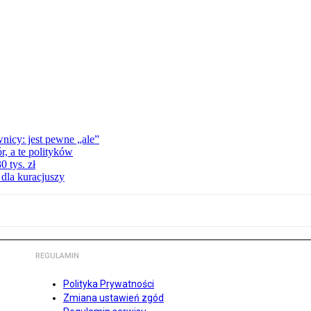
nicy: jest pewne „ale”
, a te polityków
 tys. zł
 dla kuracjuszy
REGULAMIN
Polityka Prywatności
Zmiana ustawień zgód