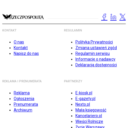
KONTAKT
REGULAMIN
O nas
Polityka Prywatności
Kontakt
Zmiana ustawień zgód
Napisz do nas
Regulamin serwisu
Informacje o nadawcy
Deklaracja dostępności
REKLAMA I PRENUMERATA
PARTNERZY
Reklama
E-kiosk.pl
Ogłoszenia
E-gazety.pl
Prenumerata
Nexto.pl
Archiwum
Mała księgowość
Kancelarierp.pl
Wieści Rolnicze
Życie Warszawy