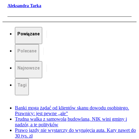
Aleksandra Tarka
Powiązane
Polecane
Najnowsze
Tagi
Banki mogą żądać od klientów skanu dowodu osobistego.
Prawnicy: jest pewne „ale”
Trudna walka z samowolą budowlaną. NIK wini gminy i
nadzór, a te polityków
Prawo jazdy nie wystarczy do wynajęcia auta. Kary nawet do
30 tys. zł