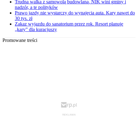
Trudna walka z samowolą budowlaną. NIK wini gminy i
nadzór, a te polityków
Prawo jazdy nie wystarczy do wynajęcia auta. Kary nawet do
30 tys. zł
Zakaz wyjazdu do sanatorium przez rok. Resort planuje
„kary” dla kuracjuszy
Promowane treści