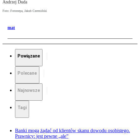
Andrzej Duda
Foto: Fotorzepa, Jakub Czermiński
mat
Powiązane
Polecane
Najnowsze
Tagi
Banki mogą żądać od klientów skanu dowodu osobistego.
Prawnicy: jest pewne „ale”