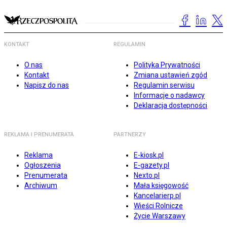
KONTAKT
REGULAMIN
O nas
Polityka Prywatności
Kontakt
Zmiana ustawień zgód
Napisz do nas
Regulamin serwisu
Informacje o nadawcy
Deklaracja dostępności
REKLAMA I PRENUMERATA
PARTNERZY
Reklama
E-kiosk.pl
Ogłoszenia
E-gazety.pl
Prenumerata
Nexto.pl
Archiwum
Mała księgowość
Kancelarierp.pl
Wieści Rolnicze
Życie Warszawy