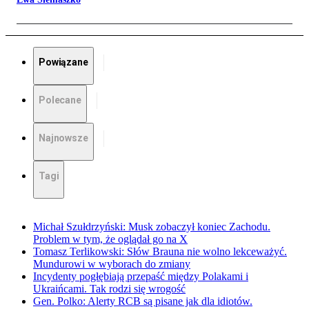
Powiązane
Polecane
Najnowsze
Tagi
Michał Szułdrzyński: Musk zobaczył koniec Zachodu.
Problem w tym, że oglądał go na X
Tomasz Terlikowski: Słów Brauna nie wolno lekceważyć.
Mundurowi w wyborach do zmiany
Incydenty pogłębiają przepaść między Polakami i
Ukraińcami. Tak rodzi się wrogość
Gen. Polko: Alerty RCB są pisane jak dla idiotów.