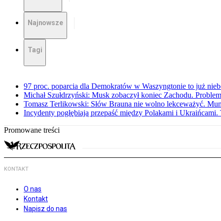
Najnowsze
Tagi
97 proc. poparcia dla Demokratów w Waszyngtonie to już nieb
Michał Szułdrzyński: Musk zobaczył koniec Zachodu. Problem
Tomasz Terlikowski: Słów Brauna nie wolno lekceważyć. Mu
Incydenty pogłębiają przepaść między Polakami i Ukraińcami. 
Promowane treści
KONTAKT
O nas
Kontakt
Napisz do nas