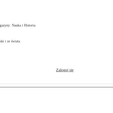
!
azyny: Nauka i Historia.
ki i ze świata.
Zaloguj się