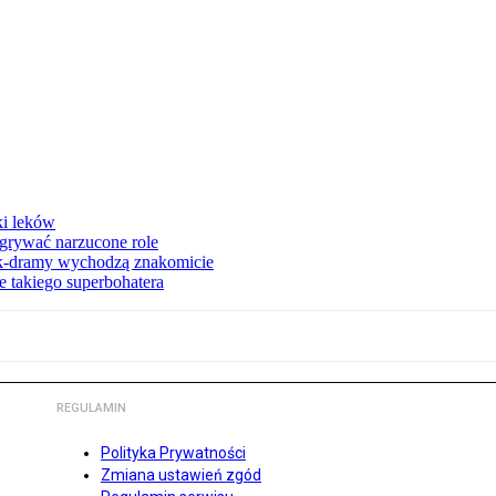
ki leków
dgrywać narzucone role
 k-dramy wychodzą znakomicie
 takiego superbohatera
REGULAMIN
Polityka Prywatności
Zmiana ustawień zgód