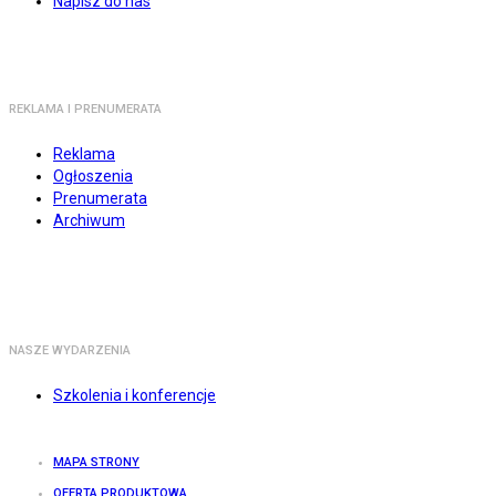
Napisz do nas
REKLAMA I PRENUMERATA
Reklama
Ogłoszenia
Prenumerata
Archiwum
NASZE WYDARZENIA
Szkolenia i konferencje
MAPA STRONY
OFERTA PRODUKTOWA