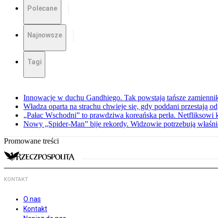
Polecane
Najnowsze
Tagi
Innowacje w duchu Gandhiego. Tak powstają tańsze zamienni
Władza oparta na strachu chwieje się, gdy poddani przestają o
„Pałac Wschodni” to prawdziwa koreańska perła. Netfliksowi
Nowy „Spider-Man” bije rekordy. Widzowie potrzebują właśnie
Promowane treści
KONTAKT
O nas
Kontakt