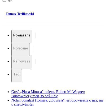
Foto: AFP
Tomasz Terlikowski
Powiązane
Polecane
Najnowsze
Tagi
Gość „Plusa Minusa” poleca. Robert M. Wegner:
Buntowniczy rock, to coś lubię
Nolan odnalazł Homera. „Odyseja” jest opowieścią o nas, nie
o starożytności