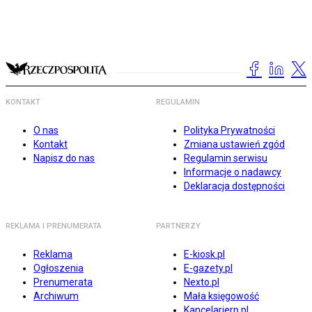
KONTAKT
REGULAMIN
O nas
Polityka Prywatności
Kontakt
Zmiana ustawień zgód
Napisz do nas
Regulamin serwisu
Informacje o nadawcy
Deklaracja dostępności
REKLAMA I PRENUMERATA
PARTNERZY
Reklama
E-kiosk.pl
Ogłoszenia
E-gazety.pl
Prenumerata
Nexto.pl
Archiwum
Mała księgowość
Kancelarierp.pl