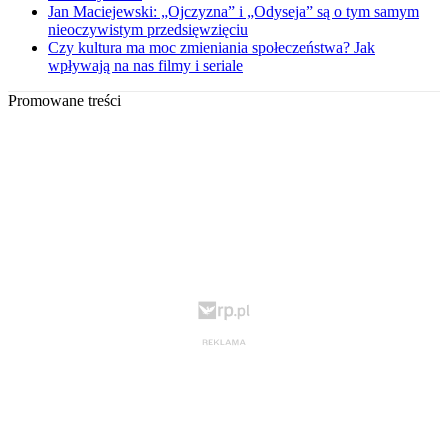
Jan Maciejewski: „Ojczyzna” i „Odyseja” są o tym samym
nieoczywistym przedsięwzięciu
Czy kultura ma moc zmieniania społeczeństwa? Jak
wpływają na nas filmy i seriale
Promowane treści