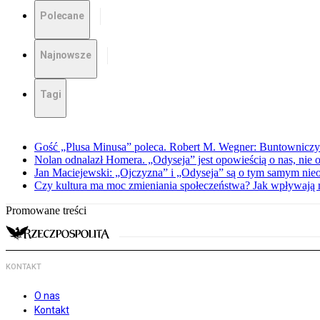
Polecane
Najnowsze
Tagi
Gość „Plusa Minusa” poleca. Robert M. Wegner: Buntowniczy r
Nolan odnalazł Homera. „Odyseja” jest opowieścią o nas, nie o
Jan Maciejewski: „Ojczyzna” i „Odyseja” są o tym samym nie
Czy kultura ma moc zmieniania społeczeństwa? Jak wpływają na
Promowane treści
KONTAKT
O nas
Kontakt