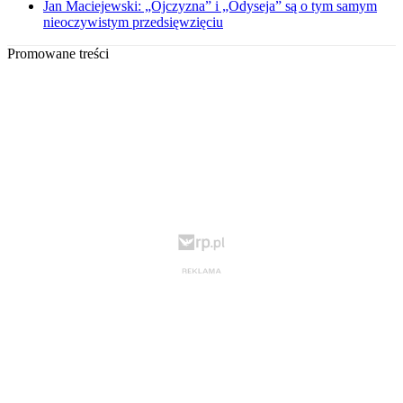
Jan Maciejewski: „Ojczyzna” i „Odyseja” są o tym samym
nieoczywistym przedsięwzięciu
Promowane treści