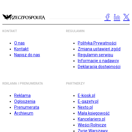
KONTAKT
REGULAMIN
O nas
Polityka Prywatności
Kontakt
Zmiana ustawień zgód
Napisz do nas
Regulamin serwisu
Informacje o nadawcy
Deklaracja dostępności
REKLAMA I PRENUMERATA
PARTNERZY
Reklama
E-kiosk.pl
Ogłoszenia
E-gazety.pl
Prenumerata
Nexto.pl
Archiwum
Mała księgowość
Kancelarierp.pl
Wieści Rolnicze
Życie Warszawy