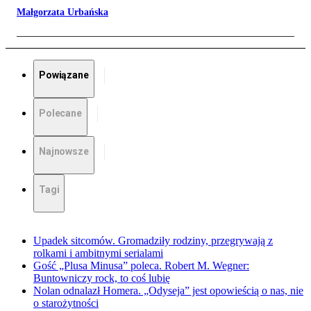
Małgorzata Urbańska
Powiązane
Polecane
Najnowsze
Tagi
Upadek sitcomów. Gromadziły rodziny, przegrywają z
rolkami i ambitnymi serialami
Gość „Plusa Minusa” poleca. Robert M. Wegner:
Buntowniczy rock, to coś lubię
Nolan odnalazł Homera. „Odyseja” jest opowieścią o nas, nie
o starożytności