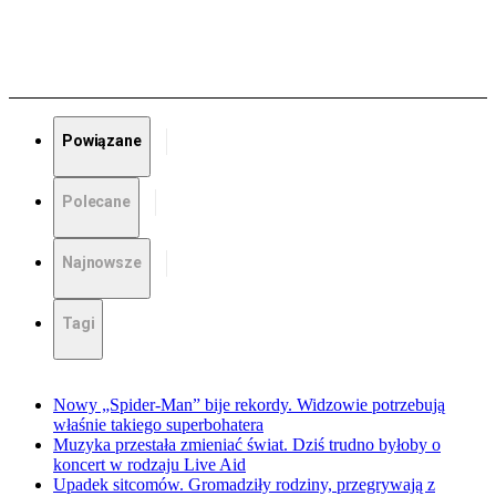
Powiązane
Polecane
Najnowsze
Tagi
Nowy „Spider-Man” bije rekordy. Widzowie potrzebują
właśnie takiego superbohatera
Muzyka przestała zmieniać świat. Dziś trudno byłoby o
koncert w rodzaju Live Aid
Upadek sitcomów. Gromadziły rodziny, przegrywają z