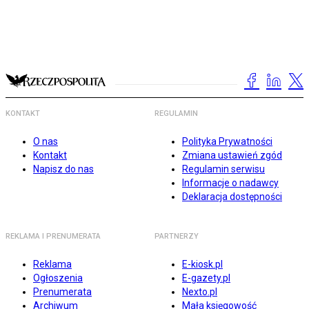
KONTAKT
REGULAMIN
O nas
Polityka Prywatności
Kontakt
Zmiana ustawień zgód
Napisz do nas
Regulamin serwisu
Informacje o nadawcy
Deklaracja dostępności
REKLAMA I PRENUMERATA
PARTNERZY
Reklama
E-kiosk.pl
Ogłoszenia
E-gazety.pl
Prenumerata
Nexto.pl
Archiwum
Mała księgowość