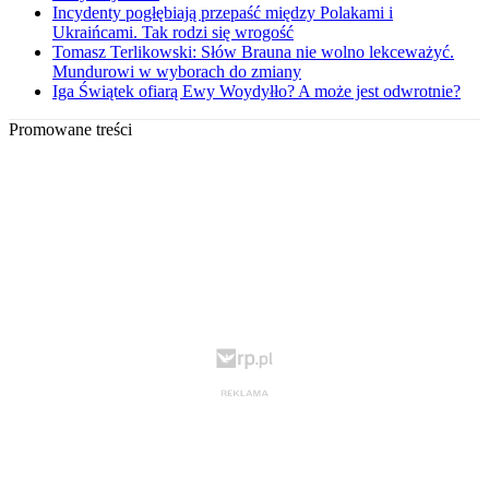
Incydenty pogłębiają przepaść między Polakami i
Ukraińcami. Tak rodzi się wrogość
Tomasz Terlikowski: Słów Brauna nie wolno lekceważyć.
Mundurowi w wyborach do zmiany
Iga Świątek ofiarą Ewy Woydyłło? A może jest odwrotnie?
Promowane treści