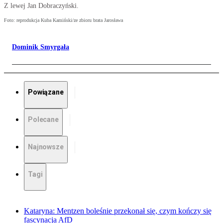
Z lewej Jan Dobraczyński.
Foto: reprodukcja Kuba Kamiński/ze zbioru brata Jarosława
Dominik Smyrgała
Powiązane
Polecane
Najnowsze
Tagi
Kataryna: Mentzen boleśnie przekonał się, czym kończy się
fascynacja AfD