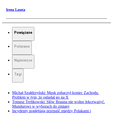
Irena Lasota
Powiązane
Polecane
Najnowsze
Tagi
Michał Szułdrzyński: Musk zobaczył koniec Zachodu.
Problem w tym, że oglądał go na X
Tomasz Terlikowski: Słów Brauna nie wolno lekceważyć.
Mundurowi w wyborach do zmiany
Incydenty pogłębiają przepaść między Polakami i