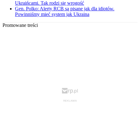
Ukraińcami. Tak rodzi się wrogość
Gen. Polko: Alerty RCB są pisane jak dla idiotów.
Powinniśmy mieć system jak Ukraina
Promowane treści