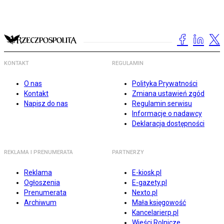
KONTAKT
REGULAMIN
O nas
Polityka Prywatności
Kontakt
Zmiana ustawień zgód
Napisz do nas
Regulamin serwisu
Informacje o nadawcy
Deklaracja dostępności
REKLAMA I PRENUMERATA
PARTNERZY
Reklama
E-kiosk.pl
Ogłoszenia
E-gazety.pl
Prenumerata
Nexto.pl
Archiwum
Mała księgowość
Kancelarierp.pl
Wieści Rolnicze