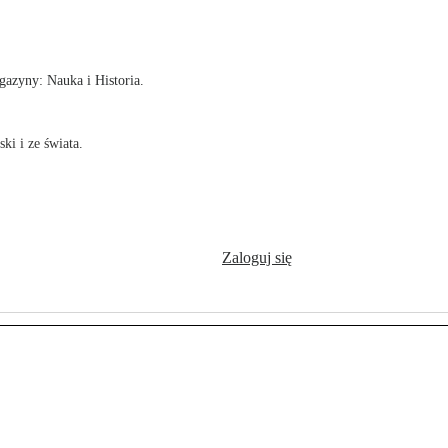
!
azyny: Nauka i Historia.
ki i ze świata.
Zaloguj się