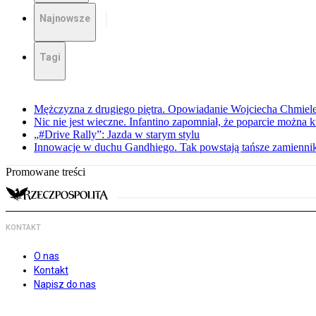
Najnowsze
Tagi
Mężczyzna z drugiego piętra. Opowiadanie Wojciecha Chmiel
Nic nie jest wieczne. Infantino zapomniał, że poparcie można k
„#Drive Rally”: Jazda w starym stylu
Innowacje w duchu Gandhiego. Tak powstają tańsze zamienni
Promowane treści
KONTAKT
O nas
Kontakt
Napisz do nas