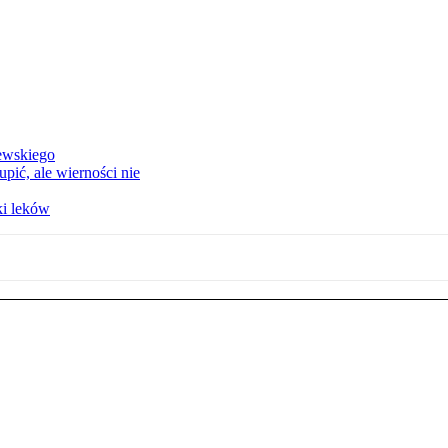
ewskiego
upić, ale wierności nie
ki leków