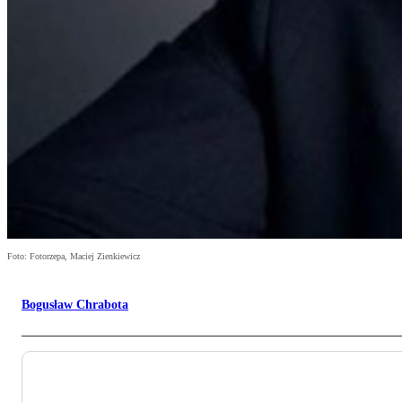
Foto: Fotorzepa, Maciej Zienkiewicz
Bogusław Chrabota