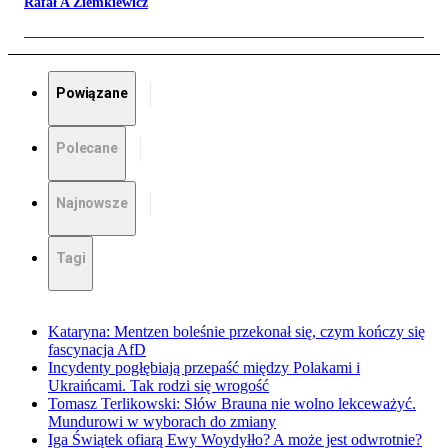
Rafał A Ziemkiewicz
Powiązane
Polecane
Najnowsze
Tagi
Kataryna: Mentzen boleśnie przekonał się, czym kończy się
fascynacja AfD
Incydenty pogłębiają przepaść między Polakami i
Ukraińcami. Tak rodzi się wrogość
Tomasz Terlikowski: Słów Brauna nie wolno lekceważyć.
Mundurowi w wyborach do zmiany
Iga Świątek ofiarą Ewy Woydyłło? A może jest odwrotnie?