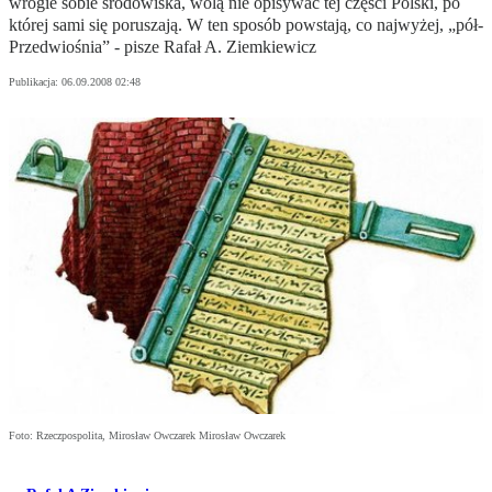
wrogie sobie środowiska, wolą nie opisywać tej części Polski, po
której sami się poruszają. W ten sposób powstają, co najwyżej, „pół-
Przedwiośnia” - pisze Rafał A. Ziemkiewicz
Publikacja:
06.09.2008 02:48
Foto: Rzeczpospolita, Mirosław Owczarek Mirosław Owczarek