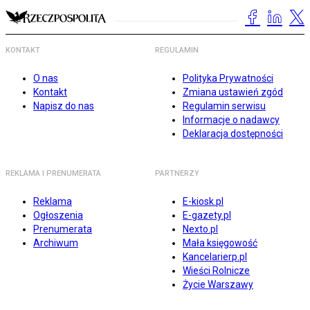
KONTAKT
REGULAMIN
O nas
Polityka Prywatności
Kontakt
Zmiana ustawień zgód
Napisz do nas
Regulamin serwisu
Informacje o nadawcy
Deklaracja dostępności
REKLAMA I PRENUMERATA
PARTNERZY
Reklama
E-kiosk.pl
Ogłoszenia
E-gazety.pl
Prenumerata
Nexto.pl
Archiwum
Mała księgowość
Kancelarierp.pl
Wieści Rolnicze
Życie Warszawy