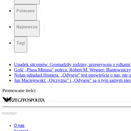
Polecane
Najnowsze
Tagi
Upadek sitcomów. Gromadziły rodziny, przegrywają z rolkami 
Gość „Plusa Minusa” poleca. Robert M. Wegner: Buntowniczy r
Nolan odnalazł Homera. „Odyseja” jest opowieścią o nas, nie o
Jan Maciejewski: „Ojczyzna” i „Odyseja” są o tym samym nie
Promowane treści
KONTAKT
O nas