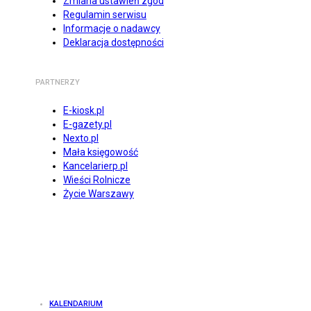
Zmiana ustawień zgód
Regulamin serwisu
Informacje o nadawcy
Deklaracja dostępności
PARTNERZY
E-kiosk.pl
E-gazety.pl
Nexto.pl
Mała księgowość
Kancelarierp.pl
Wieści Rolnicze
Życie Warszawy
KALENDARIUM