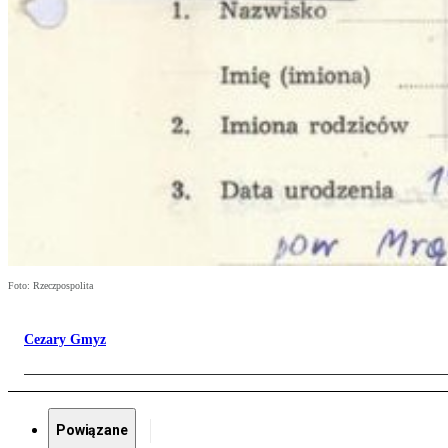
Foto: Rzeczpospolita
Cezary Gmyz
Powiązane