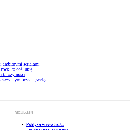
i ambitnymi serialami
ock, to coś lubię
 starożytności
oczywistym przedsięwzięciu
REGULAMIN
Polityka Prywatności