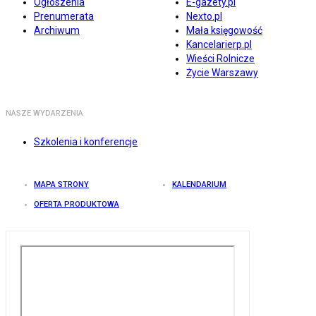
Ogłoszenia
E-gazety.pl
Prenumerata
Nexto.pl
Archiwum
Mała księgowość
Kancelarierp.pl
Wieści Rolnicze
Życie Warszawy
NASZE WYDARZENIA
Szkolenia i konferencje
MAPA STRONY
KALENDARIUM
OFERTA PRODUKTOWA