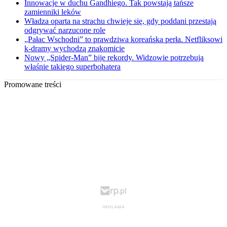
Innowacje w duchu Gandhiego. Tak powstają tańsze
zamienniki leków
Władza oparta na strachu chwieje się, gdy poddani przestają
odgrywać narzucone role
„Pałac Wschodni” to prawdziwa koreańska perła. Netfliksowi
k-dramy wychodzą znakomicie
Nowy „Spider-Man” bije rekordy. Widzowie potrzebują
właśnie takiego superbohatera
Promowane treści