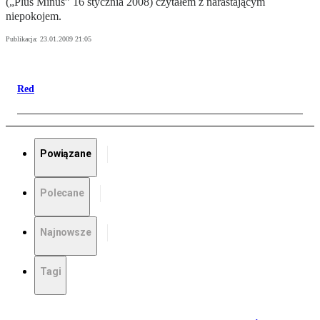
(„Plus Minus” 16 stycznia 2008) czytałem z narastającym
niepokojem.
Publikacja:
23.01.2009 21:05
Red
Powiązane
Polecane
Najnowsze
Tagi