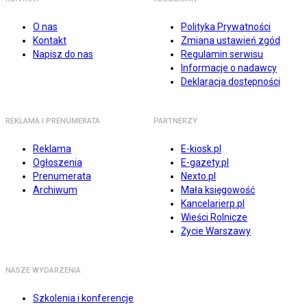
O nas
Polityka Prywatności
Kontakt
Zmiana ustawień zgód
Napisz do nas
Regulamin serwisu
Informacje o nadawcy
Deklaracja dostępności
REKLAMA I PRENUMERATA
PARTNERZY
Reklama
E-kiosk.pl
Ogłoszenia
E-gazety.pl
Prenumerata
Nexto.pl
Archiwum
Mała księgowość
Kancelarierp.pl
Wieści Rolnicze
Życie Warszawy
NASZE WYDARZENIA
Szkolenia i konferencje