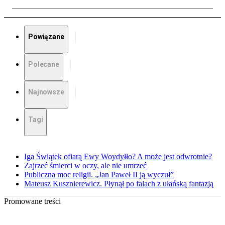
Powiązane
Polecane
Najnowsze
Tagi
Iga Świątek ofiarą Ewy Woydyłło? A może jest odwrotnie?
Zajrzeć śmierci w oczy, ale nie umrzeć
Publiczna moc religii. „Jan Paweł II ją wyczuł”
Mateusz Kusznierewicz. Płynął po falach z ułańską fantazją
Promowane treści