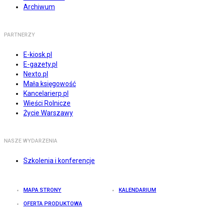
Archiwum
PARTNERZY
E-kiosk.pl
E-gazety.pl
Nexto.pl
Mała księgowość
Kancelarierp.pl
Wieści Rolnicze
Życie Warszawy
NASZE WYDARZENIA
Szkolenia i konferencje
MAPA STRONY
KALENDARIUM
OFERTA PRODUKTOWA