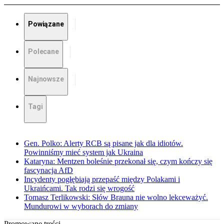
Powiązane
Polecane
Najnowsze
Tagi
Gen. Polko: Alerty RCB są pisane jak dla idiotów.
Powinniśmy mieć system jak Ukraina
Kataryna: Mentzen boleśnie przekonał się, czym kończy się
fascynacja AfD
Incydenty pogłębiają przepaść między Polakami i
Ukraińcami. Tak rodzi się wrogość
Tomasz Terlikowski: Słów Brauna nie wolno lekceważyć.
Mundurowi w wyborach do zmiany
Promowane treści