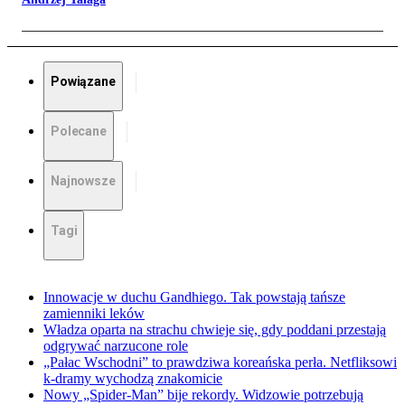
Powiązane
Polecane
Najnowsze
Tagi
Innowacje w duchu Gandhiego. Tak powstają tańsze
zamienniki leków
Władza oparta na strachu chwieje się, gdy poddani przestają
odgrywać narzucone role
„Pałac Wschodni” to prawdziwa koreańska perła. Netfliksowi
k-dramy wychodzą znakomicie
Nowy „Spider-Man” bije rekordy. Widzowie potrzebują