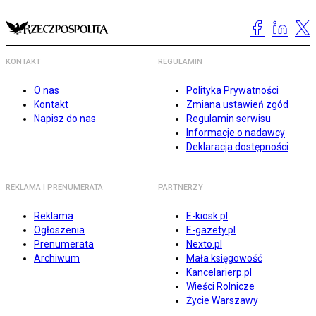
KONTAKT
REGULAMIN
O nas
Polityka Prywatności
Kontakt
Zmiana ustawień zgód
Napisz do nas
Regulamin serwisu
Informacje o nadawcy
Deklaracja dostępności
REKLAMA I PRENUMERATA
PARTNERZY
Reklama
E-kiosk.pl
Ogłoszenia
E-gazety.pl
Prenumerata
Nexto.pl
Archiwum
Mała księgowość
Kancelarierp.pl
Wieści Rolnicze
Życie Warszawy