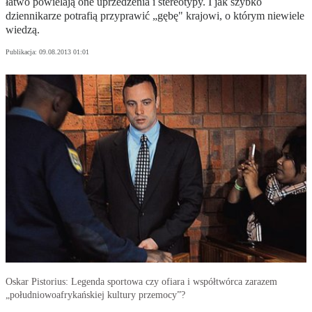
łatwo powielają one uprzedzenia i stereotypy. I jak szybko
dziennikarze potrafią przyprawić „gębę" krajowi, o którym niewiele
wiedzą.
Publikacja:
09.08.2013 01:01
Oskar Pistorius: Legenda sportowa czy ofiara i współtwórca zarazem
„południowoafrykańskiej kultury przemocy”?