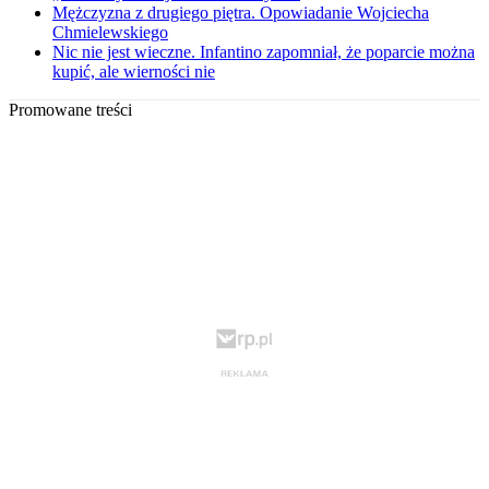
Mężczyzna z drugiego piętra. Opowiadanie Wojciecha
Chmielewskiego
Nic nie jest wieczne. Infantino zapomniał, że poparcie można
kupić, ale wierności nie
Promowane treści