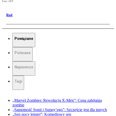
Foto: AFP
Red
Powiązane
Polecane
Najnowsze
Tagi
„Marvel Zombies: Rewolucja X-Men”: Cena zabijania
zombie
„Samotność Sonii i Sunny’ego”: Szczęście jest dla innych
„Sen nocy letniej”: Komediowy sen