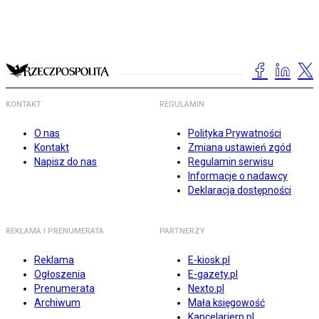
KONTAKT
REGULAMIN
O nas
Polityka Prywatności
Kontakt
Zmiana ustawień zgód
Napisz do nas
Regulamin serwisu
Informacje o nadawcy
Deklaracja dostępności
REKLAMA I PRENUMERATA
PARTNERZY
Reklama
E-kiosk.pl
Ogłoszenia
E-gazety.pl
Prenumerata
Nexto.pl
Archiwum
Mała księgowość
Kancelarierp.pl