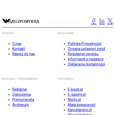
KONTAKT
REGULAMIN
O nas
Polityka Prywatności
Kontakt
Zmiana ustawień zgód
Napisz do nas
Regulamin serwisu
Informacje o nadawcy
Deklaracja dostępności
REKLAMA I PRENUMERATA
PARTNERZY
Reklama
E-kiosk.pl
Ogłoszenia
E-gazety.pl
Prenumerata
Nexto.pl
Archiwum
Mała księgowość
Kancelarierp.pl