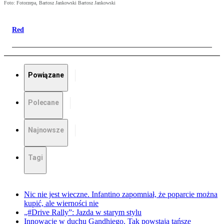
Foto: Fotorzepa, Bartosz Jankowski Bartosz Jankowski
Red
Powiązane
Polecane
Najnowsze
Tagi
Nic nie jest wieczne. Infantino zapomniał, że poparcie można
kupić, ale wierności nie
„#Drive Rally”: Jazda w starym stylu
Innowacje w duchu Gandhiego. Tak powstają tańsze