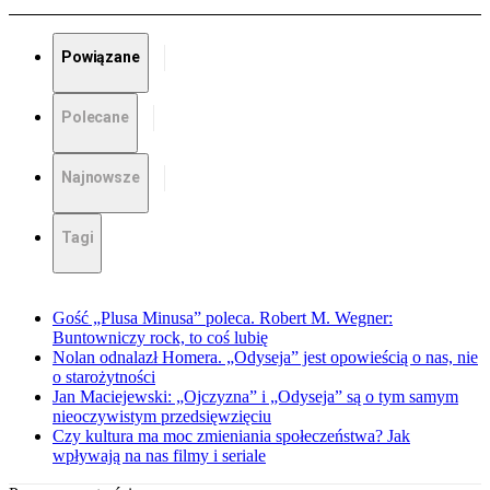
Powiązane
Polecane
Najnowsze
Tagi
Gość „Plusa Minusa” poleca. Robert M. Wegner:
Buntowniczy rock, to coś lubię
Nolan odnalazł Homera. „Odyseja” jest opowieścią o nas, nie
o starożytności
Jan Maciejewski: „Ojczyzna” i „Odyseja” są o tym samym
nieoczywistym przedsięwzięciu
Czy kultura ma moc zmieniania społeczeństwa? Jak
wpływają na nas filmy i seriale