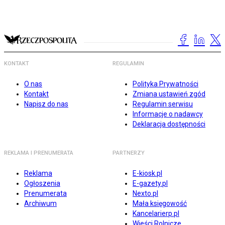
KONTAKT
REGULAMIN
O nas
Polityka Prywatności
Kontakt
Zmiana ustawień zgód
Napisz do nas
Regulamin serwisu
Informacje o nadawcy
Deklaracja dostępności
REKLAMA I PRENUMERATA
PARTNERZY
Reklama
E-kiosk.pl
Ogłoszenia
E-gazety.pl
Prenumerata
Nexto.pl
Archiwum
Mała księgowość
Kancelarierp.pl
Wieści Rolnicze