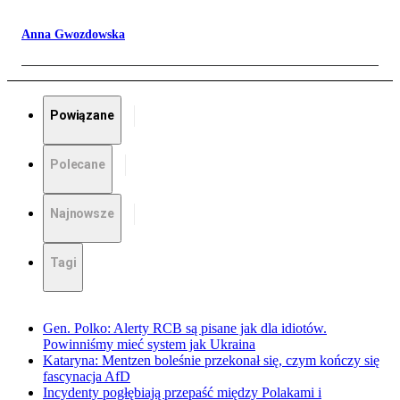
Anna Gwozdowska
Powiązane
Polecane
Najnowsze
Tagi
Gen. Polko: Alerty RCB są pisane jak dla idiotów.
Powinniśmy mieć system jak Ukraina
Kataryna: Mentzen boleśnie przekonał się, czym kończy się
fascynacja AfD
Incydenty pogłębiają przepaść między Polakami i