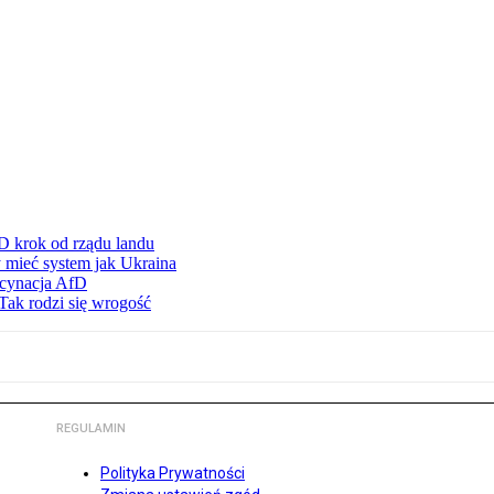
D krok od rządu landu
 mieć system jak Ukraina
scynacja AfD
Tak rodzi się wrogość
REGULAMIN
Polityka Prywatności