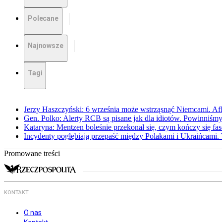
Polecane
Najnowsze
Tagi
Jerzy Haszczyński: 6 września może wstrząsnąć Niemcami. Af
Gen. Polko: Alerty RCB są pisane jak dla idiotów. Powinniśmy
Kataryna: Mentzen boleśnie przekonał się, czym kończy się fa
Incydenty pogłębiają przepaść między Polakami i Ukraińcami. 
Promowane treści
KONTAKT
O nas