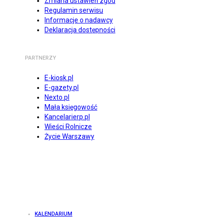
Zmiana ustawień zgód
Regulamin serwisu
Informacje o nadawcy
Deklaracja dostępności
PARTNERZY
E-kiosk.pl
E-gazety.pl
Nexto.pl
Mała księgowość
Kancelarierp.pl
Wieści Rolnicze
Życie Warszawy
KALENDARIUM