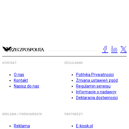
KONTAKT
REGULAMIN
O nas
Polityka Prywatności
Kontakt
Zmiana ustawień zgód
Napisz do nas
Regulamin serwisu
Informacje o nadawcy
Deklaracja dostępności
REKLAMA I PRENUMERATA
PARTNERZY
Reklama
E-kiosk.pl