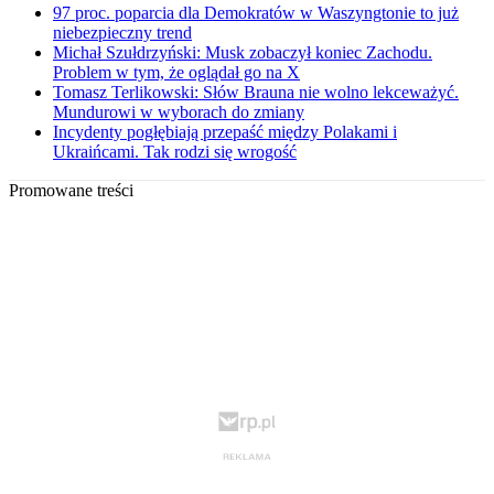
97 proc. poparcia dla Demokratów w Waszyngtonie to już
niebezpieczny trend
Michał Szułdrzyński: Musk zobaczył koniec Zachodu.
Problem w tym, że oglądał go na X
Tomasz Terlikowski: Słów Brauna nie wolno lekceważyć.
Mundurowi w wyborach do zmiany
Incydenty pogłębiają przepaść między Polakami i
Ukraińcami. Tak rodzi się wrogość
Promowane treści