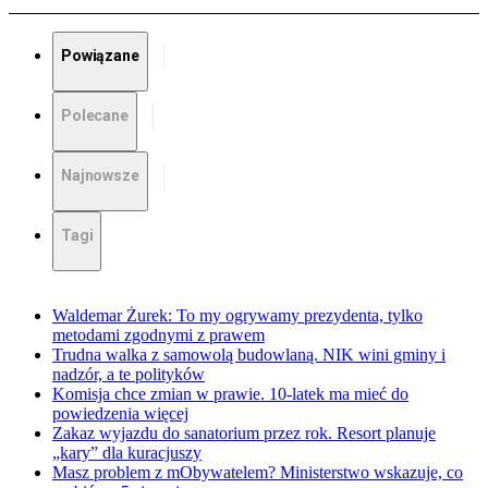
Powiązane
Polecane
Najnowsze
Tagi
Waldemar Żurek: To my ogrywamy prezydenta, tylko
metodami zgodnymi z prawem
Trudna walka z samowolą budowlaną. NIK wini gminy i
nadzór, a te polityków
Komisja chce zmian w prawie. 10-latek ma mieć do
powiedzenia więcej
Zakaz wyjazdu do sanatorium przez rok. Resort planuje
„kary” dla kuracjuszy
Masz problem z mObywatelem? Ministerstwo wskazuje, co