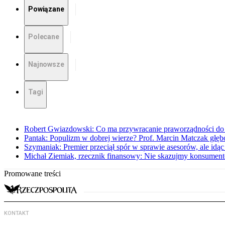
Powiązane
Polecane
Najnowsze
Tagi
Robert Gwiazdowski: Co ma przywracanie praworządności do 
Pantak: Populizm w dobrej wierze? Prof. Marcin Matczak głęb
Szymaniak: Premier przeciął spór w sprawie asesorów, ale idąc
Michał Ziemiak, rzecznik finansowy: Nie skazujmy konsumen
Promowane treści
KONTAKT