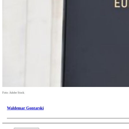
Foto: Adobe Stock
Waldemar Gontarski