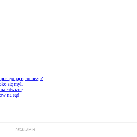
postępującej amnezji?
oko się myli
 na łatwiznę
tów na sąd
REGULAMIN