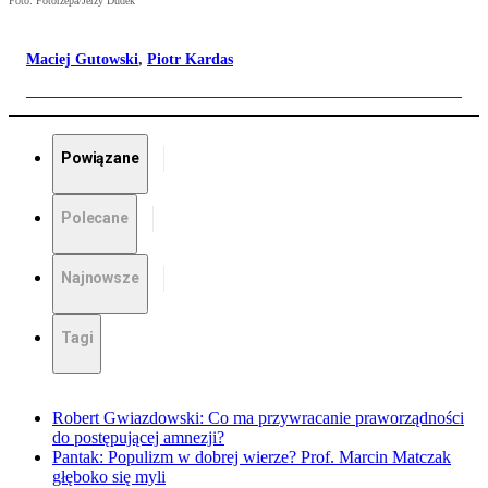
Foto: Fotorzepa/Jerzy Dudek
Maciej Gutowski
,
Piotr Kardas
Powiązane
Polecane
Najnowsze
Tagi
Robert Gwiazdowski: Co ma przywracanie praworządności
do postępującej amnezji?
Pantak: Populizm w dobrej wierze? Prof. Marcin Matczak
głęboko się myli