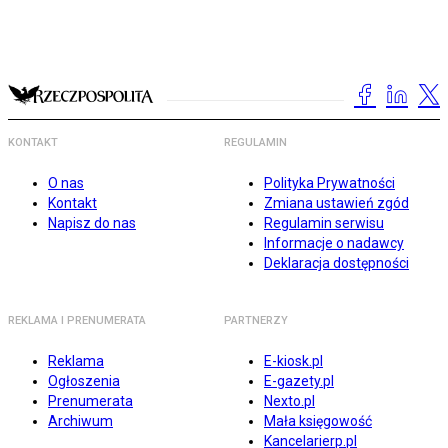
KONTAKT
REGULAMIN
O nas
Polityka Prywatności
Kontakt
Zmiana ustawień zgód
Napisz do nas
Regulamin serwisu
Informacje o nadawcy
Deklaracja dostępności
REKLAMA I PRENUMERATA
PARTNERZY
Reklama
E-kiosk.pl
Ogłoszenia
E-gazety.pl
Prenumerata
Nexto.pl
Archiwum
Mała księgowość
Kancelarierp.pl