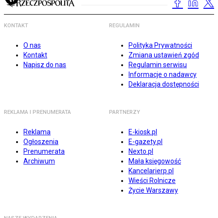
KONTAKT
REGULAMIN
O nas
Polityka Prywatności
Kontakt
Zmiana ustawień zgód
Napisz do nas
Regulamin serwisu
Informacje o nadawcy
Deklaracja dostępności
REKLAMA I PRENUMERATA
PARTNERZY
Reklama
E-kiosk.pl
Ogłoszenia
E-gazety.pl
Prenumerata
Nexto.pl
Archiwum
Mała księgowość
Kancelarierp.pl
Wieści Rolnicze
Życie Warszawy