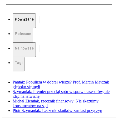
Powiązane
Polecane
Najnowsze
Tagi
Pantak: Populizm w dobrej wierze? Prof. Marcin Matczak
głęboko się myli
Szymaniak: Premier przeciął spór w sprawie asesorów, ale
idąc na łatwiznę
Michał Ziemiak, rzecznik finansowy: Nie skazujmy
konsumentów na sąd
Piotr Szymaniak: Leczenie skutków zamiast przyczyn