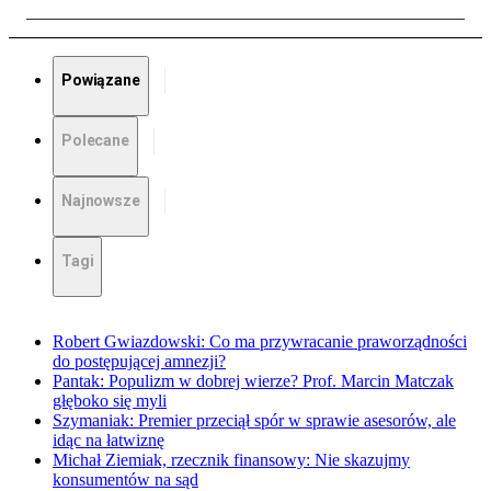
Powiązane
Polecane
Najnowsze
Tagi
Robert Gwiazdowski: Co ma przywracanie praworządności
do postępującej amnezji?
Pantak: Populizm w dobrej wierze? Prof. Marcin Matczak
głęboko się myli
Szymaniak: Premier przeciął spór w sprawie asesorów, ale
idąc na łatwiznę
Michał Ziemiak, rzecznik finansowy: Nie skazujmy
konsumentów na sąd