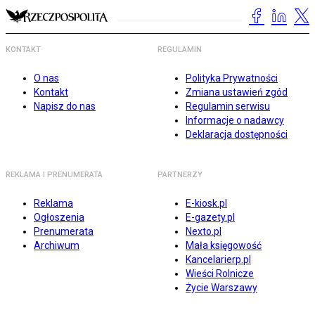
KONTAKT
REGULAMIN
O nas
Polityka Prywatności
Kontakt
Zmiana ustawień zgód
Napisz do nas
Regulamin serwisu
Informacje o nadawcy
Deklaracja dostępności
REKLAMA I PRENUMERATA
PARTNERZY
Reklama
E-kiosk.pl
Ogłoszenia
E-gazety.pl
Prenumerata
Nexto.pl
Archiwum
Mała księgowość
Kancelarierp.pl
Wieści Rolnicze
Życie Warszawy