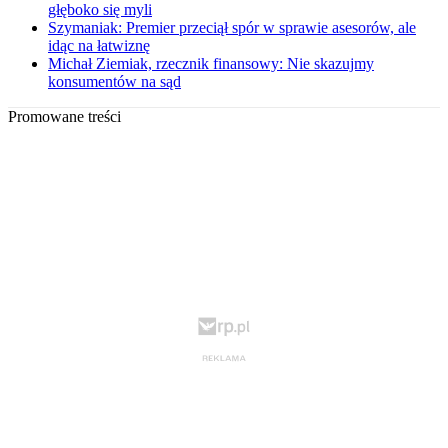
głęboko się myli
Szymaniak: Premier przeciął spór w sprawie asesorów, ale
idąc na łatwiznę
Michał Ziemiak, rzecznik finansowy: Nie skazujmy
konsumentów na sąd
Promowane treści