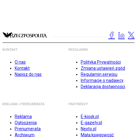
KONTAKT
REGULAMIN
O nas
Polityka Prywatności
Kontakt
Zmiana ustawień zgód
Napisz do nas
Regulamin serwisu
Informacje o nadawcy
Deklaracja dostępności
REKLAMA I PRENUMERATA
PARTNERZY
Reklama
E-kiosk.pl
Ogłoszenia
E-gazety.pl
Prenumerata
Nexto.pl
Archiwum
Mała księgowość