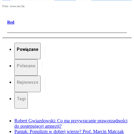
Foto: www.sxc.hu
Red
Powiązane
Polecane
Najnowsze
Tagi
Robert Gwiazdowski: Co ma przywracanie praworządności
do postępującej amnezji?
Pantak: Populizm w dobrej wierze? Prof. Marcin Matczak