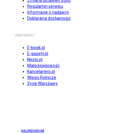
Zmiana ustawień zgód
Regulamin serwisu
Informacje o nadawcy
Deklaracja dostępności
PARTNERZY
E-kiosk.pl
E-gazety.pl
Nexto.pl
Mała księgowość
Kancelarierp.pl
Wieści Rolnicze
Życie Warszawy
KALENDARIUM