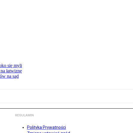
oko się myli
 na łatwiznę
tów na sąd
REGULAMIN
Polityka Prywatności