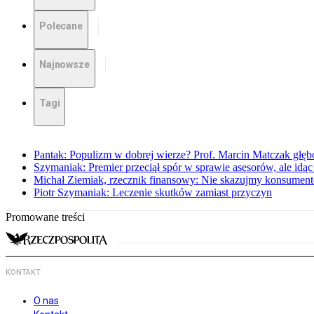
Polecane
Najnowsze
Tagi
Pantak: Populizm w dobrej wierze? Prof. Marcin Matczak głęb
Szymaniak: Premier przeciął spór w sprawie asesorów, ale idąc
Michał Ziemiak, rzecznik finansowy: Nie skazujmy konsumen
Piotr Szymaniak: Leczenie skutków zamiast przyczyn
Promowane treści
KONTAKT
O nas