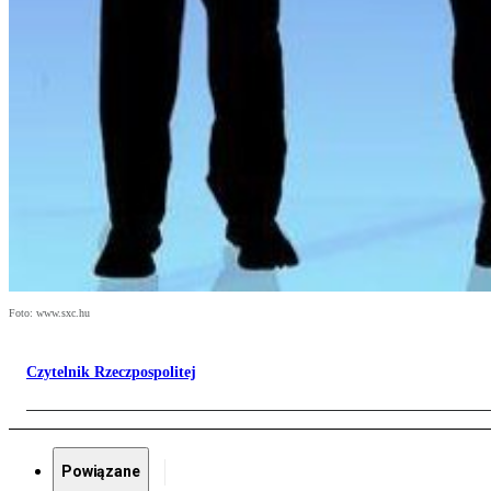
Foto: www.sxc.hu
Czytelnik Rzeczpospolitej
Powiązane