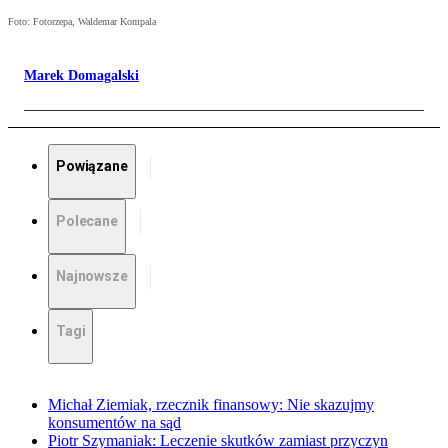
Foto: Fotorzepa, Waldemar Kompala
Marek Domagalski
Powiązane
Polecane
Najnowsze
Tagi
Michał Ziemiak, rzecznik finansowy: Nie skazujmy
konsumentów na sąd
Piotr Szymaniak: Leczenie skutków zamiast przyczyn