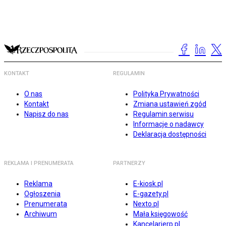
KONTAKT
REGULAMIN
O nas
Polityka Prywatności
Kontakt
Zmiana ustawień zgód
Napisz do nas
Regulamin serwisu
Informacje o nadawcy
Deklaracja dostępności
REKLAMA I PRENUMERATA
PARTNERZY
Reklama
E-kiosk.pl
Ogłoszenia
E-gazety.pl
Prenumerata
Nexto.pl
Archiwum
Mała księgowość
Kancelarierp.pl