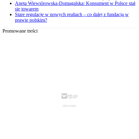
Aneta Wiewiórowska-Domagalska: Konsument w Polsce stał
się towarem
Stare regulacje w nowych realiach – co dalej z fundacją w
prawie polskim?
Promowane treści