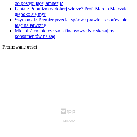
do postępującej amnezji?
Pantak: Populizm w dobrej wierze? Prof. Marcin Matczak
głęboko się myli
Szymaniak: Premier przeciął spór w sprawie asesorów, ale
idąc na łatwiznę
Michał Ziemiak, rzecznik finansowy: Nie skazujmy
konsumentów na sąd
Promowane treści