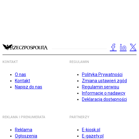
KONTAKT
REGULAMIN
O nas
Polityka Prywatności
Kontakt
Zmiana ustawień zgód
Napisz do nas
Regulamin serwisu
Informacje o nadawcy
Deklaracja dostępności
REKLAMA I PRENUMERATA
PARTNERZY
Reklama
E-kiosk.pl
Ogłoszenia
E-gazety.pl