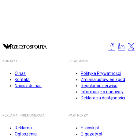
KONTAKT
REGULAMIN
O nas
Polityka Prywatności
Kontakt
Zmiana ustawień zgód
Napisz do nas
Regulamin serwisu
Informacje o nadawcy
Deklaracja dostępności
REKLAMA I PRENUMERATA
PARTNERZY
Reklama
E-kiosk.pl
Ogłoszenia
E-gazety.pl