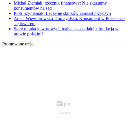
Michał Ziemiak, rzecznik finansowy: Nie skazujmy
konsumentów na sąd
Piotr Szymaniak: Leczenie skutków zamiast przyczyn
Aneta Wiewiórowska-Domagalska: Konsument w Polsce stał
się towarem
Stare regulacje w nowych realiach – co dalej z fundacją w
prawie polskim?
Promowane treści