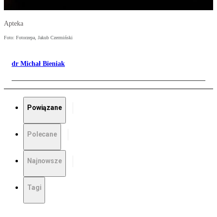
Apteka
Foto: Fotorzepa, Jakub Czermiński
dr Michał Bieniak
Powiązane
Polecane
Najnowsze
Tagi