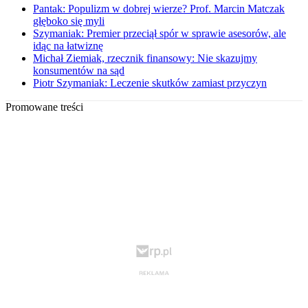
Pantak: Populizm w dobrej wierze? Prof. Marcin Matczak
głęboko się myli
Szymaniak: Premier przeciął spór w sprawie asesorów, ale
idąc na łatwiznę
Michał Ziemiak, rzecznik finansowy: Nie skazujmy
konsumentów na sąd
Piotr Szymaniak: Leczenie skutków zamiast przyczyn
Promowane treści