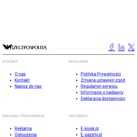
KONTAKT
REGULAMIN
O nas
Polityka Prywatności
Kontakt
Zmiana ustawień zgód
Napisz do nas
Regulamin serwisu
Informacje o nadawcy
Deklaracja dostępności
REKLAMA I PRENUMERATA
PARTNERZY
Reklama
E-kiosk.pl
Ogłoszenia
E-gazety.pl