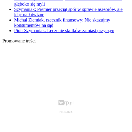
głęboko się myli
Szymaniak: Premier przeciął spór w sprawie asesorów, ale
idąc na łatwiznę
Michał Ziemiak, rzecznik finansowy: Nie skazujmy
konsumentów na sąd
Piotr Szymaniak: Leczenie skutków zamiast przyczyn
Promowane treści