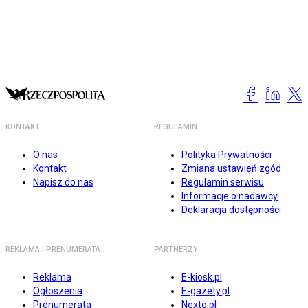
KONTAKT
REGULAMIN
O nas
Polityka Prywatności
Kontakt
Zmiana ustawień zgód
Napisz do nas
Regulamin serwisu
Informacje o nadawcy
Deklaracja dostępności
REKLAMA I PRENUMERATA
PARTNERZY
Reklama
E-kiosk.pl
Ogłoszenia
E-gazety.pl
Prenumerata
Nexto.pl