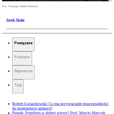
Foto: Fotorzepa, Marian Zubrzycki
Jacek Skała
Powiązane
Polecane
Najnowsze
Tagi
Robert Gwiazdowski: Co ma przywracanie praworządności
do postępującej amnezji?
Pantak: Populizm w dobrej wierze? Prof. Marcin Matczak