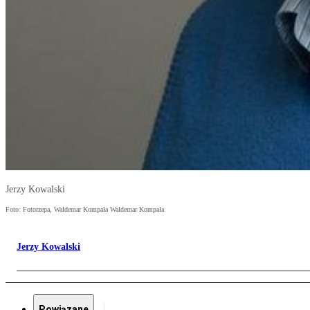
Jerzy Kowalski
Foto: Fotorzepa, Waldemar Kompała Waldemar Kompała
Jerzy Kowalski
Powiązane