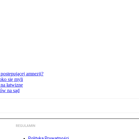
postępującej amnezji?
oko się myli
 na łatwiznę
tów na sąd
REGULAMIN
Polityka Prywatności