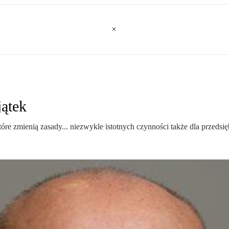
jątek
e zmienią zasady... niezwykle istotnych czynności także dla przedsi