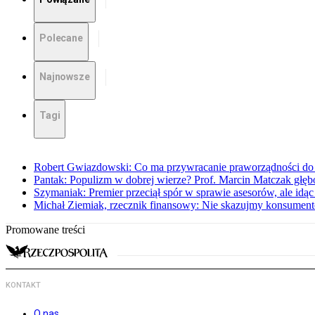
Polecane
Najnowsze
Tagi
Robert Gwiazdowski: Co ma przywracanie praworządności do 
Pantak: Populizm w dobrej wierze? Prof. Marcin Matczak głęb
Szymaniak: Premier przeciął spór w sprawie asesorów, ale idąc
Michał Ziemiak, rzecznik finansowy: Nie skazujmy konsumen
Promowane treści
KONTAKT
O nas