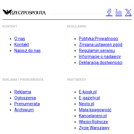
KONTAKT
REGULAMIN
O nas
Polityka Prywatności
Kontakt
Zmiana ustawień zgód
Napisz do nas
Regulamin serwisu
Informacje o nadawcy
Deklaracja dostępności
REKLAMA I PRENUMERATA
PARTNERZY
Reklama
E-kiosk.pl
Ogłoszenia
E-gazety.pl
Prenumerata
Nexto.pl
Archiwum
Mała księgowość
Kancelarierp.pl
Wieści Rolnicze
Życie Warszawy