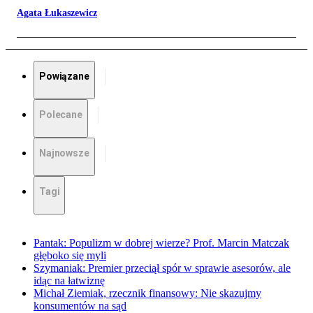
Agata Łukaszewicz
Powiązane
Polecane
Najnowsze
Tagi
Pantak: Populizm w dobrej wierze? Prof. Marcin Matczak
głęboko się myli
Szymaniak: Premier przeciął spór w sprawie asesorów, ale
idąc na łatwiznę
Michał Ziemiak, rzecznik finansowy: Nie skazujmy
konsumentów na sąd