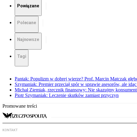
Powiązane
Polecane
Najnowsze
Tagi
Pantak: Populizm w dobrej wierze? Prof. Marcin Matczak głęb
Szymaniak: Premier przeciął spór w sprawie asesorów, ale idąc
Michał Ziemiak, rzecznik finansowy: Nie skazujmy konsumen
Piotr Szymaniak: Leczenie skutków zamiast przyczyn
Promowane treści
KONTAKT