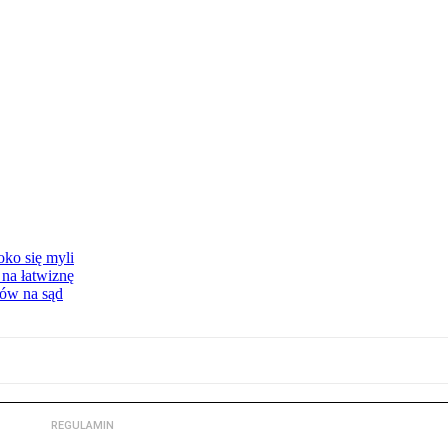
oko się myli
 na łatwiznę
tów na sąd
REGULAMIN