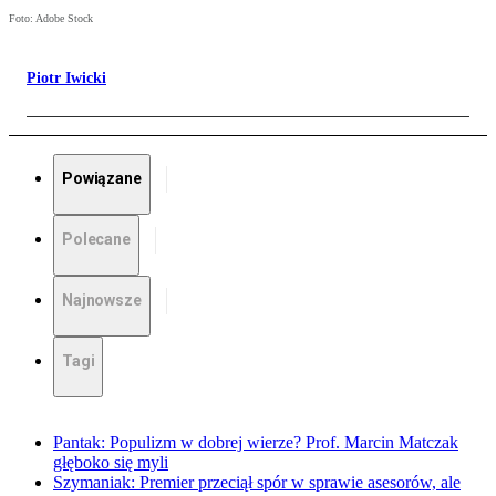
Foto: Adobe Stock
Piotr Iwicki
Powiązane
Polecane
Najnowsze
Tagi
Pantak: Populizm w dobrej wierze? Prof. Marcin Matczak
głęboko się myli
Szymaniak: Premier przeciął spór w sprawie asesorów, ale