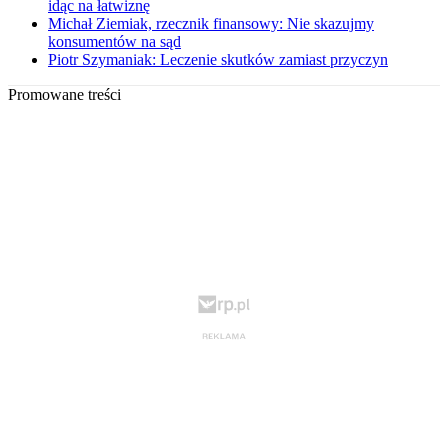
idąc na łatwiznę
Michał Ziemiak, rzecznik finansowy: Nie skazujmy
konsumentów na sąd
Piotr Szymaniak: Leczenie skutków zamiast przyczyn
Promowane treści