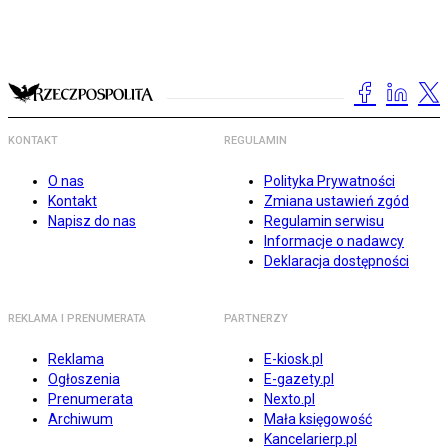
KONTAKT
REGULAMIN
O nas
Polityka Prywatności
Kontakt
Zmiana ustawień zgód
Napisz do nas
Regulamin serwisu
Informacje o nadawcy
Deklaracja dostępności
REKLAMA I PRENUMERATA
PARTNERZY
Reklama
E-kiosk.pl
Ogłoszenia
E-gazety.pl
Prenumerata
Nexto.pl
Archiwum
Mała księgowość
Kancelarierp.pl